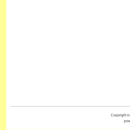
Copyright i
pow