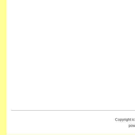
Copyright i
pow