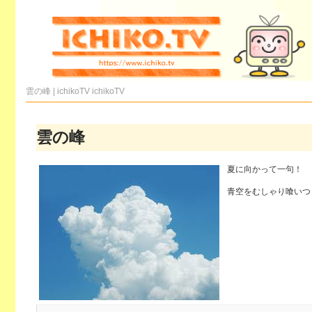
雲の峰 | ichikoTV
ichikoTV
雲の峰
夏に向かって一句！
青空をむしゃり喰いつ