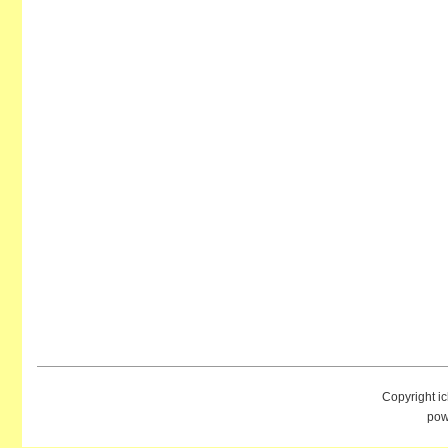
Copyright i
pow