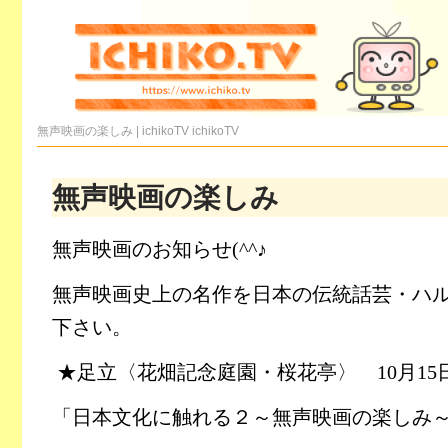
無声映画の楽しみ | ichikoTV
ichikoTV
無声映画の楽しみ
無声映画のお知らせ(^^♪
無声映画史上の名作を日本の伝統話芸・ハ
下さい。
★足立〈花畑記念庭園・桜花亭〉
10
月
15
「日本文化に触れる２～無声映画の楽しみ