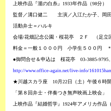
上映作品『瀧の白糸』
1933
年作品（
98
分）
監督／溝口健二 主演／入江たか子、岡
活動弁士＝ハルキ
会場
/
花畑記念公園・桜花亭 ２Ｆ （足立
料金＝一般１０００円 小学生５００円 
●御問合せ＆申込は 桜花亭 03-3885-9795
http://www.office-again.net/live-info/161015ha
★川越スカラ座
10
月
22
日（土）午後６時
「第８回弁士・伴奏つき無声映画上映会」
上映作品『結婚哲学』
1924
年アメリカ作品