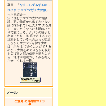
著書：『
なま～らずるずるゆ～
れゆれ ナマズの太郎 大冒険
』
≪内容紹介≫
沼に住むナマズの太郎の冒険
譚。家の物置から出てきた古い
絵に描かれていた大ナマ ズを見
て、会いたくなった太郎はひと
りで旅に出る。クジラの親子と
出会ったり、海 底でさまざまな
活動をしているものたちと交流
しながら大ナマズを探す太郎
は、果た して会うことができる
のか!? 大海をめぐりながら視野
を広げる太郎の成長を描きな が
ら、地球や地震のしくみを考え
させてくれる一冊。
メール