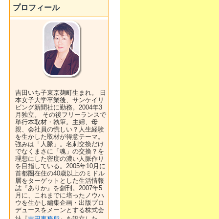
プロフィール
吉田いち子東京麹町生まれ。 日
本女子大学卒業後、サンケイリ
ビング新聞社に勤務。2004年3
月独立。 その後フリーランスで
単行本取材・執筆。主婦、母
親、会社員の慌しい？人生経験
を生かした取材が得意テーマ。
強みは「人脈」。名刺交換だけ
でなくまさに「魂」の交換？を
理想にした密度の濃い人脈作り
を目指している。2005年10月に
首都圏在住の40歳以上のミドル
層をターゲットとした生活情報
誌『ありか』を創刊。2007年5
月に、これまでに培ったノウハ
ウを生かし編集企画・出版プロ
デュースをメーンとする株式会
社『
吉田事務所
』を設立した。