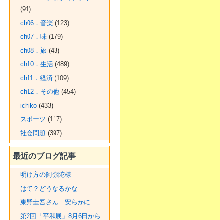
(91)
ch06．音楽
(123)
ch07．味
(179)
ch08．旅
(43)
ch10．生活
(489)
ch11．経済
(109)
ch12．その他
(454)
ichiko
(433)
スポーツ
(117)
社会問題
(397)
最近のブログ記事
明け方の阿弥陀様
はて？どうなるかな
東野圭吾さん 安らかに
第2回「平和展」8月6日から