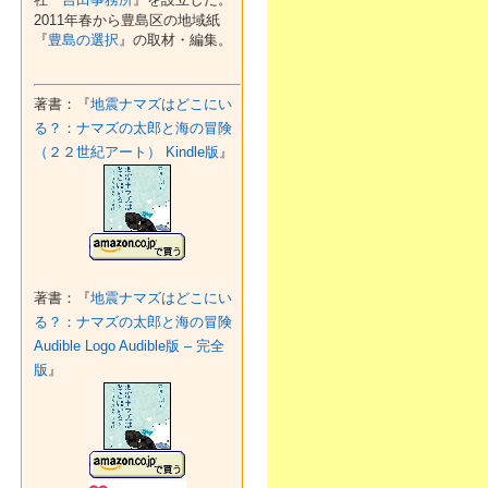
2011年春から豊島区の地域紙
『
豊島の選択
』の取材・編集。
著書：『
地震ナマズはどこにい
る？：ナマズの太郎と海の冒険
（２２世紀アート） Kindle版
』
著書：『
地震ナマズはどこにい
る？：ナマズの太郎と海の冒険
Audible Logo Audible版 – 完全
版
』