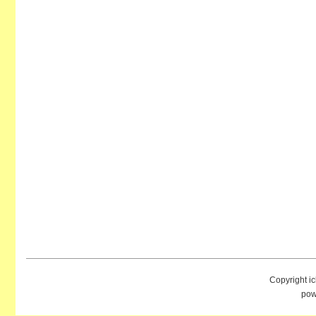
Copyright i
pow