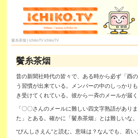
鬢糸茶烟 | ichikoTV
ichikoTV
鬢糸茶烟
昔の新聞社時代の皆々で、ある時から必ず「酉の
う習慣が出来ている。メンバーの中のしっかりも
き受けてくれている。彼から一斉のメールが届く
「〇〇さんのメールに難しい四文字熟語がありま
た」とある。確かに「鬢糸茶烟」とは難しいな。
“びんしさえん”と読む。意味は？なんでも、若