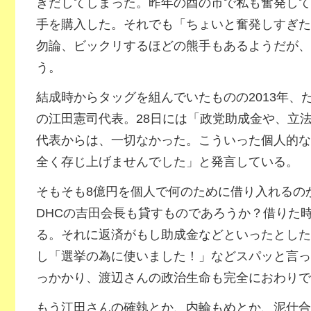
きだしてしまった。昨年の酉の市で私も奮発して
手を購入した。それでも「ちょいと奮発しすぎた
勿論、ビックリするほどの熊手もあるようだが、
う。
結成時からタッグを組んでいたものの2013年、
の江田憲司代表。28日には「政党助成金や、立
代表からは、一切なかった。こういった個人的な
全く存じ上げませんでした」と発言している。
そもそも8億円を個人で何のために借り入れるの
DHCの吉田会長も貸すものであろうか？借りた
る。それに返済がもし助成金などといったとした
し「選挙の為に使いました！」などスパッと言っ
っかかり、渡辺さんの政治生命も完全におわりで
もう江田さんの確執とか、内輪もめとか、泥仕合