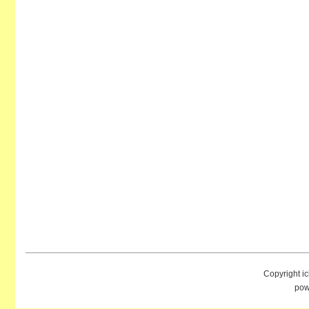
Copyright i
pow