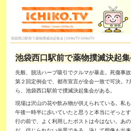
池袋西口駅前で薬物撲滅決起集会 | ichikoTV
ichikoTV
池袋西口駅前で薬物撲滅決起集
先般、脱法ハーブ吸引でクルマが暴走。死傷事故
第２回定例会で、都市宣言が全会一致で可決。7
ら、池袋西口駅前で撲滅決起集会がある。
現場は沢山の花や飲み物が供えられている。私も
午後一時半に歩いていたと思うと本当にぞっとす
行の前で、よく利用したポストは今はない。あの
だ。信じられない光景である。決して想像も出来