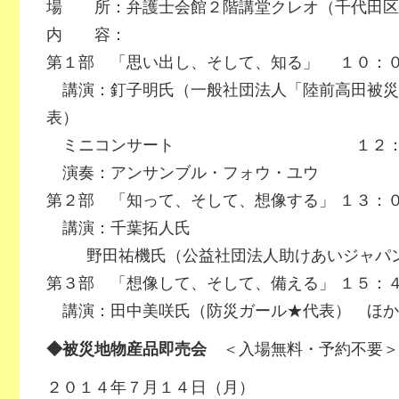
場 所：弁護士会館２階講堂クレオ（千代田区
内 容：
第１部 「思い出し、そして、知る」 １０：
講演：釘子明氏（一般社団法人「陸前高田被災
表）
ミニコンサート １２：２０
演奏：アンサンブル・フォウ・ユウ
第２部 「知って、そして、想像する」 １３：
講演：千葉拓人氏
野田祐機氏（公益社団法人助けあいジャパン
第３部 「想像して、そして、備える」 １５：
講演：田中美咲氏（防災ガール★代表） ほか
◆被災地物産品即売会
＜入場無料・予約不要＞
２０１４年７月１４日（月）