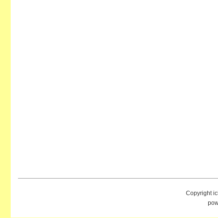
Copyright i
pow