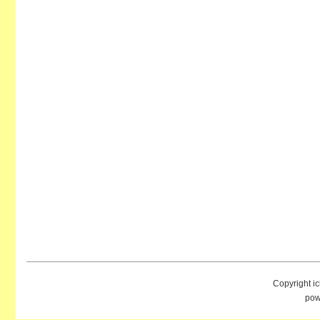
Copyright i
pow