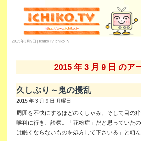
2015年3月9日 | ichikoTV
ichikoTV
2015 年 3 月 9 日 
久しぶり～鬼の攪乱
2015 年 3 月 9 日 月曜日
周囲を不快にするほどのくしゃみ、そして目の痒
喉科に行き、診察。「花粉症」だと思っていたの
は眠くならないものを処方して下さいる」と頼ん