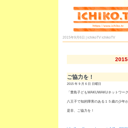
2015年9月6日 | ichikoTV
ichikoTV
201
ご協力を！
2015 年 9 月 6 日 日曜日
「豊島子どもWAKUWAKUネットワー
八王子で知的障害のある１５歳の少年が
是非、ご協力を！