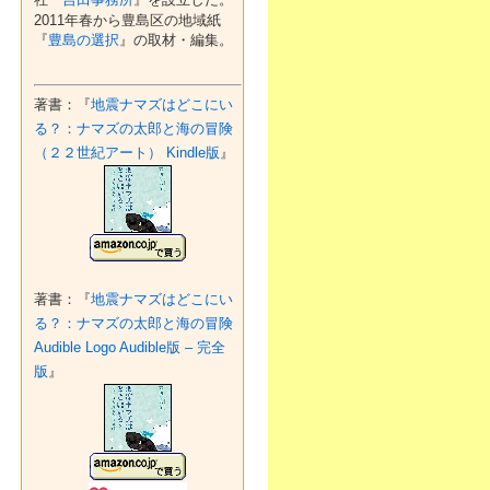
2011年春から豊島区の地域紙
『
豊島の選択
』の取材・編集。
著書：『
地震ナマズはどこにい
る？：ナマズの太郎と海の冒険
（２２世紀アート） Kindle版
』
著書：『
地震ナマズはどこにい
る？：ナマズの太郎と海の冒険
Audible Logo Audible版 – 完全
版
』