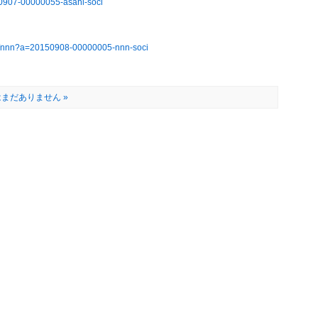
50907-00000055-asahi-soci
ws/nnn?a=20150908-00000005-nnn-soci
まだありません »