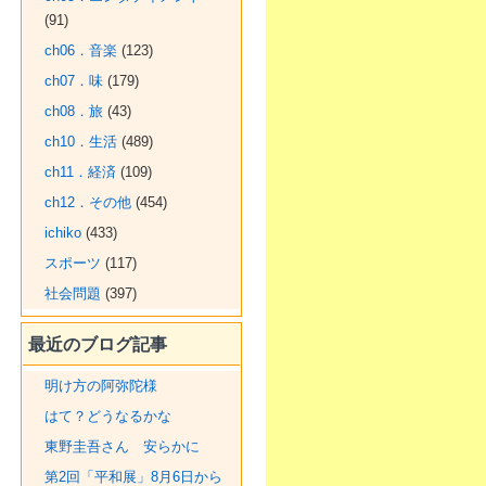
(91)
ch06．音楽
(123)
ch07．味
(179)
ch08．旅
(43)
ch10．生活
(489)
ch11．経済
(109)
ch12．その他
(454)
ichiko
(433)
スポーツ
(117)
社会問題
(397)
最近のブログ記事
明け方の阿弥陀様
はて？どうなるかな
東野圭吾さん 安らかに
第2回「平和展」8月6日から