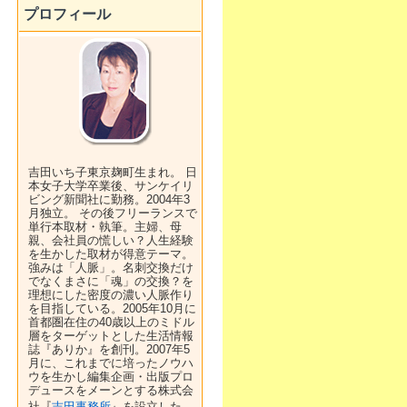
プロフィール
吉田いち子東京麹町生まれ。 日
本女子大学卒業後、サンケイリ
ビング新聞社に勤務。2004年3
月独立。 その後フリーランスで
単行本取材・執筆。主婦、母
親、会社員の慌しい？人生経験
を生かした取材が得意テーマ。
強みは「人脈」。名刺交換だけ
でなくまさに「魂」の交換？を
理想にした密度の濃い人脈作り
を目指している。2005年10月に
首都圏在住の40歳以上のミドル
層をターゲットとした生活情報
誌『ありか』を創刊。2007年5
月に、これまでに培ったノウハ
ウを生かし編集企画・出版プロ
デュースをメーンとする株式会
社『
吉田事務所
』を設立した。