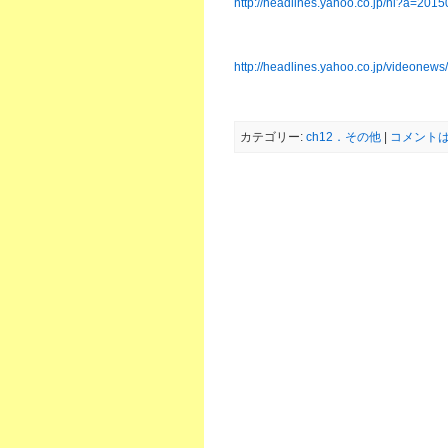
http://headlines.yahoo.co.jp/hl?a=201
http://headlines.yahoo.co.jp/videone
カテゴリー:
ch12．その他
|
コメントは