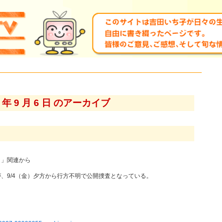
5 年 9 月 6 日 のアーカイブ
ク」関連から
、9/4（金）夕方から行方不明で公開捜査となっている。