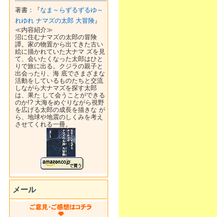
著書：『
なま～らずるずるゆ～
れゆれ ナマズの太郎 大冒険
』
≪内容紹介≫
沼に住むナマズの太郎の冒険
譚。家の物置から出てきた古い
絵に描かれていた大ナマ ズを見
て、会いたくなった太郎はひと
りで旅に出る。クジラの親子と
出会ったり、海 底でさまざまな
活動をしているものたちと交流
しながら大ナマズを探す太郎
は、果た して会うことができる
のか!? 大海をめぐりながら視野
を広げる太郎の成長を描きな が
ら、地球や地震のしくみを考え
させてくれる一冊。
メール