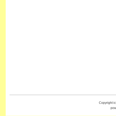
Copyright i
pow