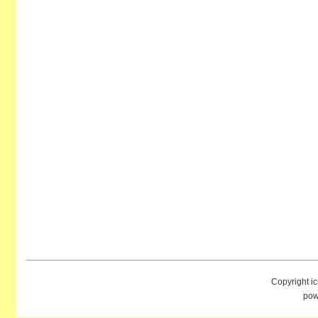
Copyright i
pow