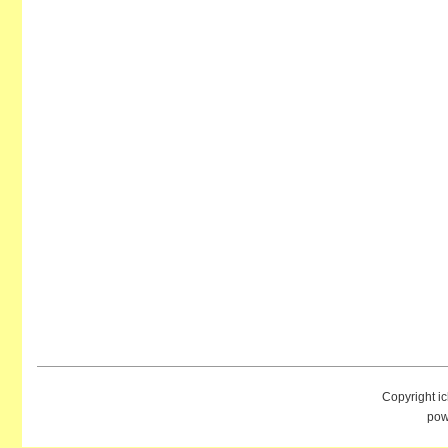
Copyright i
pow