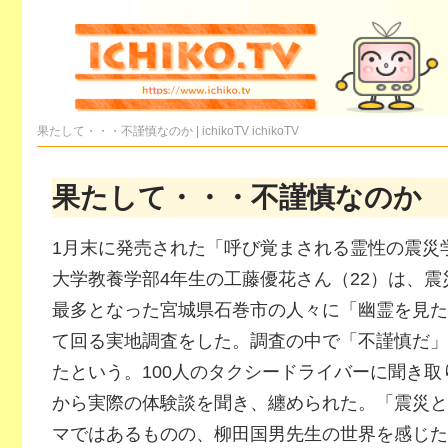
果たして・・・不謹慎なのか | ichikoTV
ichikoTV
果たして・・・不謹慎なのか
1月末に発売された「呼び覚まされる霊性の震災
大学教養学部4年生の工藤優花さん（22）は、震災
最多となった宮城県石巻市の人々に「幽霊を見た
て回る実地調査をした。調査の中で「不謹慎だ」
たという。100人のタクシードライバーに聞き取
から実際の体験談を聞き、纏められた。「震災と
マではあるものの、柳田国男先生の世界を感じた