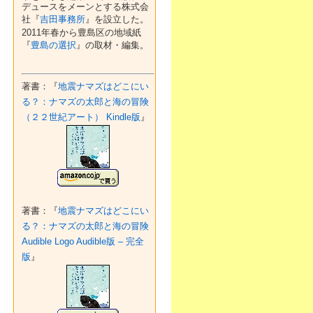
デュースをメーンとする株式会
社『
吉田事務所
』を設立した。
2011年春から豊島区の地域紙
『
豊島の選択
』の取材・編集。
著書：『
地震ナマズはどこにい
る？：ナマズの太郎と海の冒険
（２２世紀アート） Kindle版
』
著書：『
地震ナマズはどこにい
る？：ナマズの太郎と海の冒険
Audible Logo Audible版 – 完全
版
』