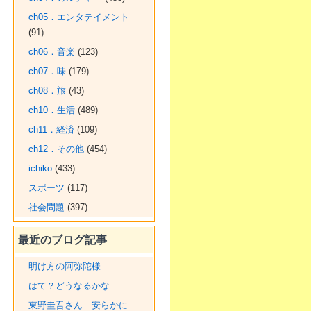
ch05．エンタテイメント
(91)
ch06．音楽
(123)
ch07．味
(179)
ch08．旅
(43)
ch10．生活
(489)
ch11．経済
(109)
ch12．その他
(454)
ichiko
(433)
スポーツ
(117)
社会問題
(397)
最近のブログ記事
明け方の阿弥陀様
はて？どうなるかな
東野圭吾さん 安らかに