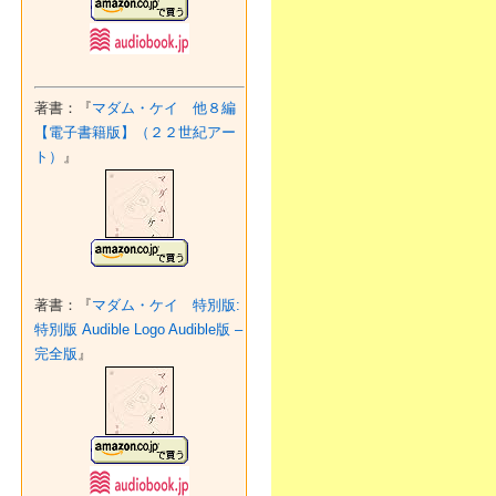
著書：『
マダム・ケイ 他８編
【電子書籍版】（２２世紀アー
ト）
』
著書：『
マダム・ケイ 特別版:
特別版 Audible Logo Audible版 –
完全版
』