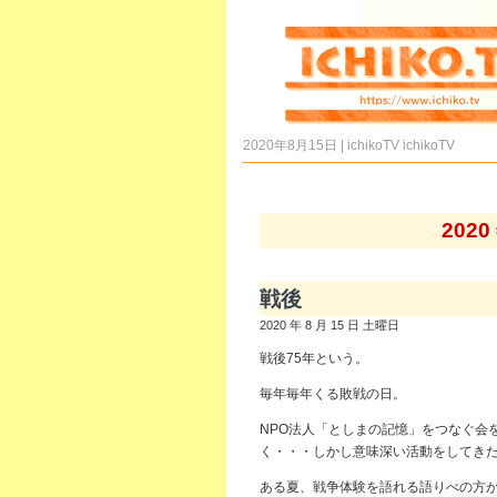
2020年8月15日 | ichikoTV
ichikoTV
202
戦後
2020 年 8 月 15 日 土曜日
戦後75年という。
毎年毎年くる敗戦の日。
NPO法人「としまの記憶」をつなぐ会
く・・・しかし意味深い活動をしてき
ある夏、戦争体験を語れる語りべの方