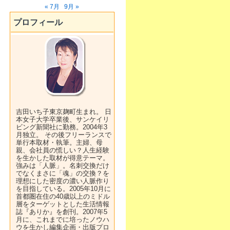
« 7月
9月 »
プロフィール
吉田いち子東京麹町生まれ。 日
本女子大学卒業後、サンケイリ
ビング新聞社に勤務。2004年3
月独立。 その後フリーランスで
単行本取材・執筆。主婦、母
親、会社員の慌しい？人生経験
を生かした取材が得意テーマ。
強みは「人脈」。名刺交換だけ
でなくまさに「魂」の交換？を
理想にした密度の濃い人脈作り
を目指している。2005年10月に
首都圏在住の40歳以上のミドル
層をターゲットとした生活情報
誌『ありか』を創刊。2007年5
月に、これまでに培ったノウハ
ウを生かし編集企画・出版プロ