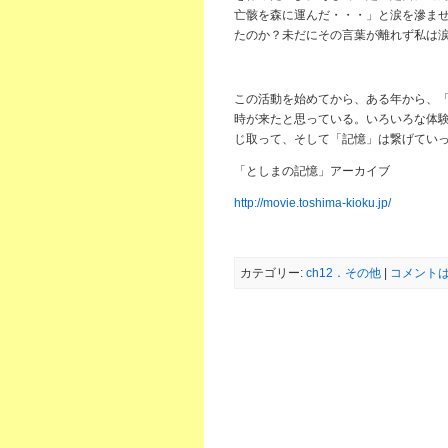
亡骸を森に運んだ・・・」と涙を滲ま
たのか？未だにその言葉が離れず私は
この活動を始めてから、ある年から、
時が来たと思っている。いろいろな体
じ取って、そして「記憶」は繋げてい
「としまの記憶」アーカイブ
http://movie.toshima-kioku.jp/
カテゴリー:
ch12．その他
|
コメントは