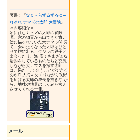
著書：『
なま～らずるずるゆ～
れゆれ ナマズの太郎 大冒険
』
≪内容紹介≫
沼に住むナマズの太郎の冒険
譚。家の物置から出てきた古い
絵に描かれていた大ナマ ズを見
て、会いたくなった太郎はひと
りで旅に出る。クジラの親子と
出会ったり、海 底でさまざまな
活動をしているものたちと交流
しながら大ナマズを探す太郎
は、果た して会うことができる
のか!? 大海をめぐりながら視野
を広げる太郎の成長を描きな が
ら、地球や地震のしくみを考え
させてくれる一冊。
メール