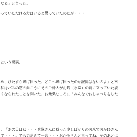
になる」と言った。
語っていただける方はいると思っていたのだが・・・
たという現実。
しめ、ひたすら逃げ回った。どこへ逃げ回ったのか記憶はないのよ」と言
ま私はバスの窓の向こうにそのご婦人がお店（氷室）の前に立っていた姿
亡くなられたことを聞いた。お元気なころに「みんなでおしゃべりをした
話。「あの日はね・・・兵隊さんに残った少しばかりのお米でおかゆさん
んで・・・。でも力尽きて一言・・・おかあさんと言ってね。そのあとは