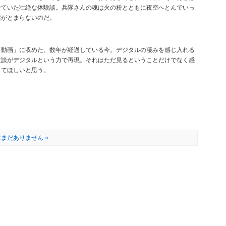
せていた壮絶な体験談。兵隊さんの魂は火の粉とともに夜空へとんでいっ
涙がとまらないのだ。
「動画」に収めた。数年が経過している今。デジタルの凄みを感じ入れる
験談がデジタルという力で再現。それはただ見るということだけでなく感
ってほしいと思う。
まだありません »