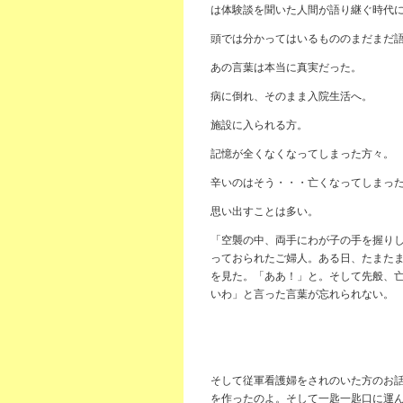
は体験談を聞いた人間が語り継ぐ時代
頭では分かってはいるもののまだまだ
あの言葉は本当に真実だった。
病に倒れ、そのまま入院生活へ。
施設に入られる方。
記憶が全くなくなってしまった方々。
辛いのはそう・・・亡くなってしまっ
思い出すことは多い。
「空襲の中、両手にわが子の手を握り
っておられたご婦人。ある日、たまた
を見た。「ああ！」と。そして先般、
いわ」と言った言葉が忘れられない。
そして従軍看護婦をされのいた方のお
を作ったのよ。そして一匙一匙口に運